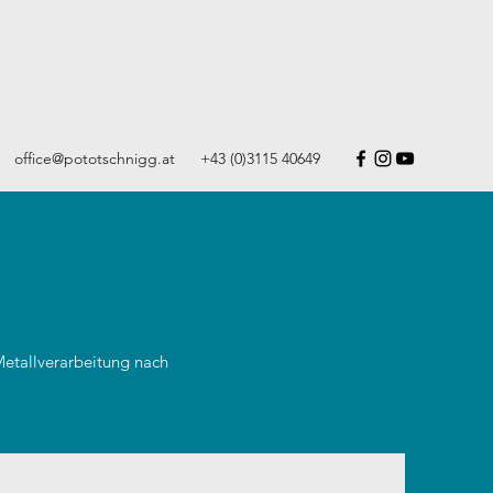
office@pototschnigg.at
+43 (0)3115 40649
etallverarbeitung nach