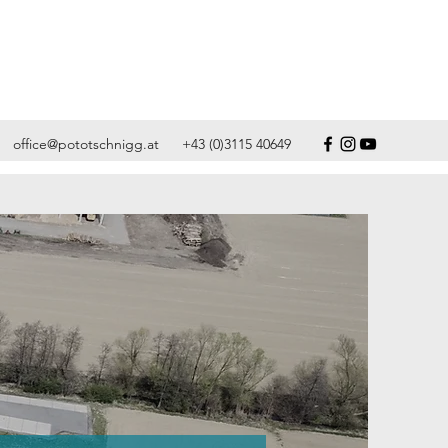
office@pototschnigg.at
+43 (0)3115 40649