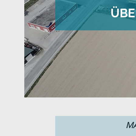
ÜBE
M